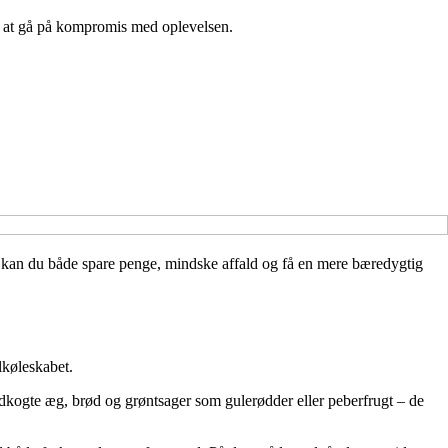
en at gå på kompromis med oplevelsen.
ing kan du både spare penge, mindske affald og få en mere bæredygtig
lkøleskabet.
årdkogte æg, brød og grøntsager som gulerødder eller peberfrugt – de