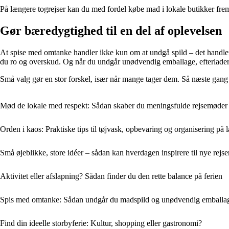
På længere togrejser kan du med fordel købe mad i lokale butikker frem 
Gør bæredygtighed til en del af oplevelsen
At spise med omtanke handler ikke kun om at undgå spild – det handler 
du ro og overskud. Og når du undgår unødvendig emballage, efterlader 
Små valg gør en stor forskel, især når mange tager dem. Så næste gang 
Mød de lokale med respekt: Sådan skaber du meningsfulde rejsemøder
Orden i kaos: Praktiske tips til tøjvask, opbevaring og organisering på l
Små øjeblikke, store idéer – sådan kan hverdagen inspirere til nye rejse
Aktivitet eller afslapning? Sådan finder du den rette balance på ferien
Spis med omtanke: Sådan undgår du madspild og unødvendig emballag
Find din ideelle storbyferie: Kultur, shopping eller gastronomi?