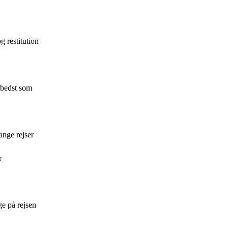
g restitution
 bedst som
ange rejser
r
e på rejsen