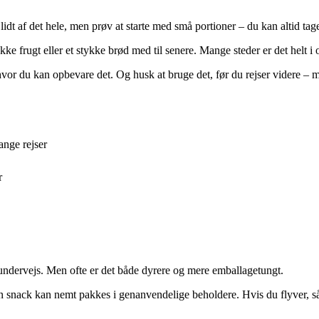
lidt af det hele, men prøv at starte med små portioner – du kan altid tag
ke frugt eller et stykke brød med til senere. Mange steder er det helt i 
hvor du kan opbevare det. Og husk at bruge det, før du rejser videre – 
ange rejser
r
d undervejs. Men ofte er det både dyrere og mere emballagetungt.
en snack kan nemt pakkes i genanvendelige beholdere. Hvis du flyver, 