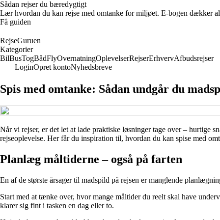
Sådan rejser du bæredygtigt
Lær hvordan du kan rejse med omtanke for miljøet. E-bogen dækker alt 
Få guiden
RejseGuruen
Kategorier
Bil
Bus
Tog
Båd
Fly
Overnatning
Oplevelser
Rejser
Erhverv
Afbudsrejser
Login
Opret konto
Nyhedsbreve
Spis med omtanke: Sådan undgår du madspi
Når vi rejser, er det let at lade praktiske løsninger tage over – hurti
rejseoplevelse. Her får du inspiration til, hvordan du kan spise med omt
Planlæg måltiderne – også på farten
En af de største årsager til madspild på rejsen er manglende planlægning
Start med at tænke over, hvor mange måltider du reelt skal have underv
klarer sig fint i tasken en dag eller to.