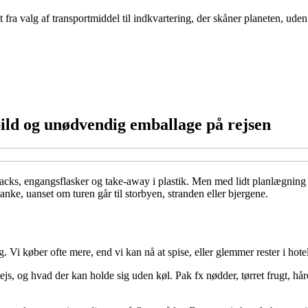
fra valg af transportmiddel til indkvartering, der skåner planeten, ud
ld og unødvendig emballage på rejsen
ge snacks, engangsflasker og take-away i plastik. Men med lidt planlægn
anke, uanset om turen går til storbyen, stranden eller bjergene.
. Vi køber ofte mere, end vi kan nå at spise, eller glemmer rester i hote
ejs, og hvad der kan holde sig uden køl. Pak fx nødder, tørret frugt, h