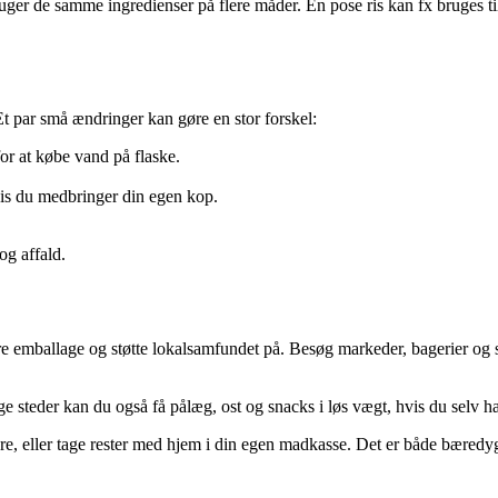
uger de samme ingredienser på flere måder. En pose ris kan fx bruges t
Et par små ændringer kan gøre en stor forskel:
for at købe vand på flaske.
is du medbringer din egen kop.
og affald.
re emballage og støtte lokalsamfundet på. Besøg markeder, bagerier og
steder kan du også få pålæg, ost og snacks i løs vægt, hvis du selv h
store, eller tage rester med hjem i din egen madkasse. Det er både bæred