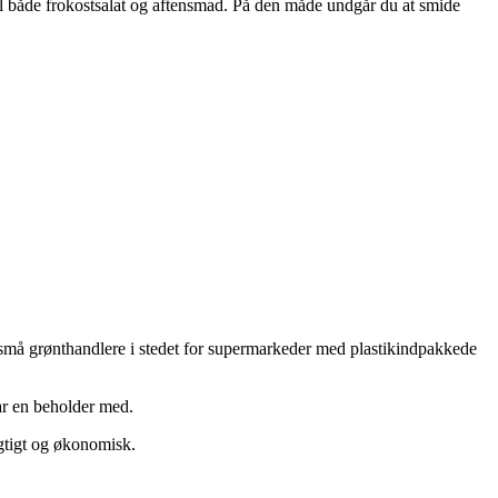
il både frokostsalat og aftensmad. På den måde undgår du at smide
 små grønthandlere i stedet for supermarkeder med plastikindpakkede
ar en beholder med.
ygtigt og økonomisk.