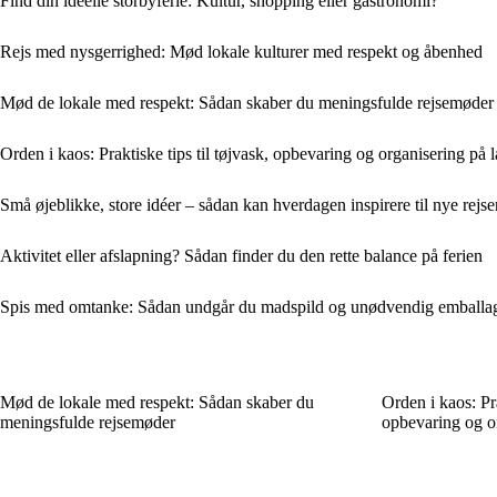
Find din ideelle storbyferie: Kultur, shopping eller gastronomi?
Rejs med nysgerrighed: Mød lokale kulturer med respekt og åbenhed
Mød de lokale med respekt: Sådan skaber du meningsfulde rejsemøder
Orden i kaos: Praktiske tips til tøjvask, opbevaring og organisering på l
Små øjeblikke, store idéer – sådan kan hverdagen inspirere til nye rejse
Aktivitet eller afslapning? Sådan finder du den rette balance på ferien
Spis med omtanke: Sådan undgår du madspild og unødvendig emballag
Mød de lokale med respekt: Sådan skaber du
Orden i kaos: Pra
meningsfulde rejsemøder
opbevaring og or