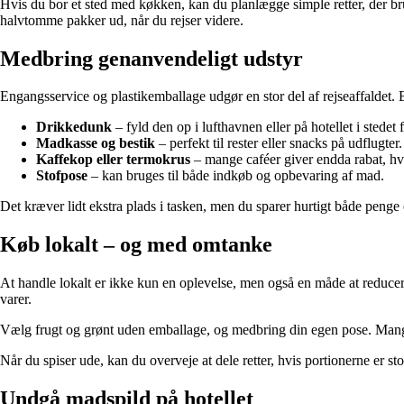
Hvis du bor et sted med køkken, kan du planlægge simple retter, der br
halvtomme pakker ud, når du rejser videre.
Medbring genanvendeligt udstyr
Engangsservice og plastikemballage udgør en stor del af rejseaffaldet. 
Drikkedunk
– fyld den op i lufthavnen eller på hotellet i stedet 
Madkasse og bestik
– perfekt til rester eller snacks på udflugter.
Kaffekop eller termokrus
– mange caféer giver endda rabat, hv
Stofpose
– kan bruges til både indkøb og opbevaring af mad.
Det kræver lidt ekstra plads i tasken, men du sparer hurtigt både penge 
Køb lokalt – og med omtanke
At handle lokalt er ikke kun en oplevelse, men også en måde at reduce
varer.
Vælg frugt og grønt uden emballage, og medbring din egen pose. Mange 
Når du spiser ude, kan du overveje at dele retter, hvis portionerne er 
Undgå madspild på hotellet