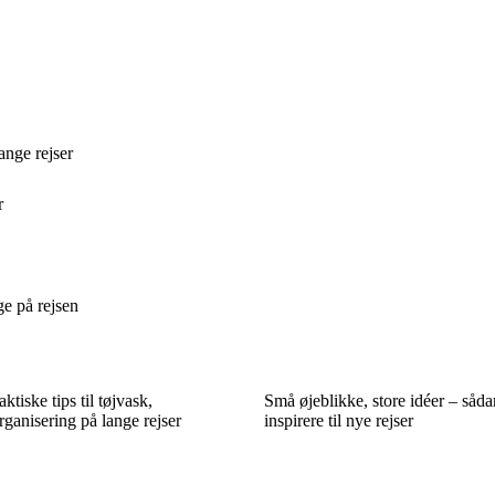
ange rejser
r
e på rejsen
ktiske tips til tøjvask,
Små øjeblikke, store idéer – såd
ganisering på lange rejser
inspirere til nye rejser