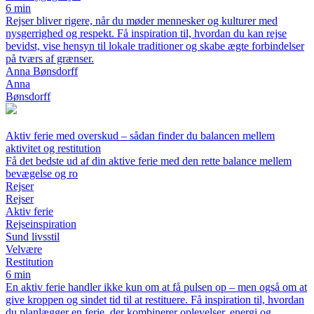
6 min
Rejser bliver rigere, når du møder mennesker og kulturer med
nysgerrighed og respekt. Få inspiration til, hvordan du kan rejse
bevidst, vise hensyn til lokale traditioner og skabe ægte forbindelser
på tværs af grænser.
Anna Bønsdorff
Anna
Bønsdorff
Aktiv ferie med overskud – sådan finder du balancen mellem
aktivitet og restitution
Få det bedste ud af din aktive ferie med den rette balance mellem
bevægelse og ro
Rejser
Rejser
Aktiv ferie
Rejseinspiration
Sund livsstil
Velvære
Restitution
6 min
En aktiv ferie handler ikke kun om at få pulsen op – men også om at
give kroppen og sindet tid til at restituere. Få inspiration til, hvordan
du planlægger en ferie, der kombinerer oplevelser, energi og