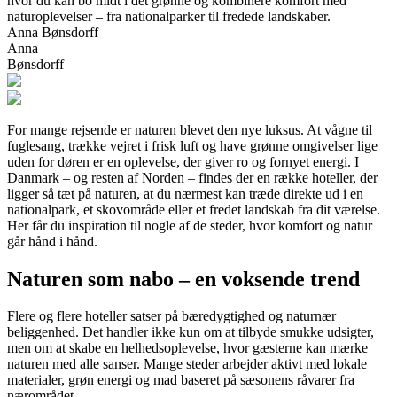
hvor du kan bo midt i det grønne og kombinere komfort med
naturoplevelser – fra nationalparker til fredede landskaber.
Anna Bønsdorff
Anna
Bønsdorff
For mange rejsende er naturen blevet den nye luksus. At vågne til
fuglesang, trække vejret i frisk luft og have grønne omgivelser lige
uden for døren er en oplevelse, der giver ro og fornyet energi. I
Danmark – og resten af Norden – findes der en række hoteller, der
ligger så tæt på naturen, at du nærmest kan træde direkte ud i en
nationalpark, et skovområde eller et fredet landskab fra dit værelse.
Her får du inspiration til nogle af de steder, hvor komfort og natur
går hånd i hånd.
Naturen som nabo – en voksende trend
Flere og flere hoteller satser på bæredygtighed og naturnær
beliggenhed. Det handler ikke kun om at tilbyde smukke udsigter,
men om at skabe en helhedsoplevelse, hvor gæsterne kan mærke
naturen med alle sanser. Mange steder arbejder aktivt med lokale
materialer, grøn energi og mad baseret på sæsonens råvarer fra
nærområdet.