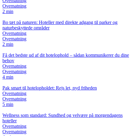
Overnatning
Overnatning
2 min
Bo tæt på naturen: Hoteller med direkte adgang til parker og
naturbeskyttede områder
Overnatning
Overnatning
2 min
Få det bedste ud af dit hotelophold – sådan kommunikerer du dine
behov
Overnatning
Overnatning
4 min
Pak smart til hotelopholdet: Rejs let, nyd friheden
Overnatning
Overnatning
5 min
Wellness som standard: Sundhed og velvære på morgendagens
hoteller
Overnatning
Overnatning