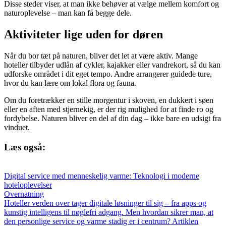
Disse steder viser, at man ikke behøver at vælge mellem komfort og
naturoplevelse – man kan få begge dele.
Aktiviteter lige uden for døren
Når du bor tæt på naturen, bliver det let at være aktiv. Mange
hoteller tilbyder udlån af cykler, kajakker eller vandrekort, så du kan
udforske området i dit eget tempo. Andre arrangerer guidede ture,
hvor du kan lære om lokal flora og fauna.
Om du foretrækker en stille morgentur i skoven, en dukkert i søen
eller en aften med stjernekig, er der rig mulighed for at finde ro og
fordybelse. Naturen bliver en del af din dag – ikke bare en udsigt fra
vinduet.
Læs også:
Digital service med menneskelig varme: Teknologi i moderne
hoteloplevelser
Overnatning
Hoteller verden over tager digitale løsninger til sig – fra apps og
kunstig intelligens til nøglefri adgang. Men hvordan sikrer man, at
den personlige service og varme stadig er i centrum? Artiklen