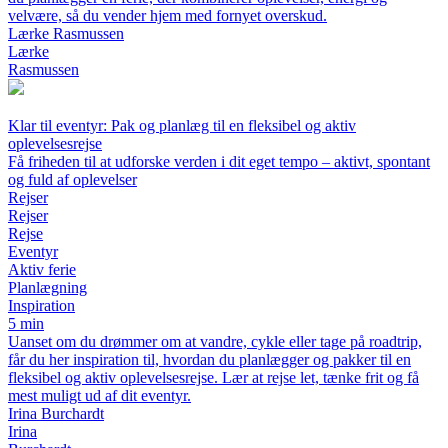
velvære, så du vender hjem med fornyet overskud.
Lærke Rasmussen
Lærke
Rasmussen
Klar til eventyr: Pak og planlæg til en fleksibel og aktiv
oplevelsesrejse
Få friheden til at udforske verden i dit eget tempo – aktivt, spontant
og fuld af oplevelser
Rejser
Rejser
Rejse
Eventyr
Aktiv ferie
Planlægning
Inspiration
5 min
Uanset om du drømmer om at vandre, cykle eller tage på roadtrip,
får du her inspiration til, hvordan du planlægger og pakker til en
fleksibel og aktiv oplevelsesrejse. Lær at rejse let, tænke frit og få
mest muligt ud af dit eventyr.
Irina Burchardt
Irina