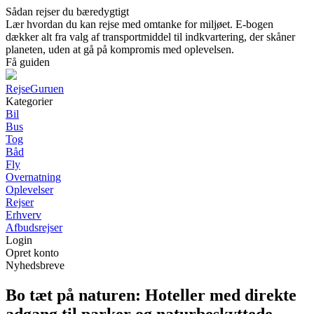
Sådan rejser du bæredygtigt
Lær hvordan du kan rejse med omtanke for miljøet. E-bogen
dækker alt fra valg af transportmiddel til indkvartering, der skåner
planeten, uden at gå på kompromis med oplevelsen.
Få guiden
RejseGuruen
Kategorier
Bil
Bus
Tog
Båd
Fly
Overnatning
Oplevelser
Rejser
Erhverv
Afbudsrejser
Login
Opret konto
Nyhedsbreve
Bo tæt på naturen: Hoteller med direkte
adgang til parker og naturbeskyttede