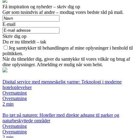
Få inspiration og nyheder – skriv dig op
Gør som tusindvis af andre – modtag vores bedste råd på mail.
E-mail
Skriv dig op
Du er nu tilmeldt – tak
Jeg samtykker til behandlingen af mine oplysninger i henhold til
politikken.
Når du tilmelder dig, giver du samtykke til vores vilkår og brug af
dine oplysninger. Afmelding er mulig når som helst.
Digital service med menneskelig varme: Teknologi i moderne
hoteloplevelser
Overnatning
Overnatning
2 min
Bo tæt på naturen: Hoteller med direkte adgang til parker og
naturbeskyttede områder
Overnatning
Overnatning
2 min