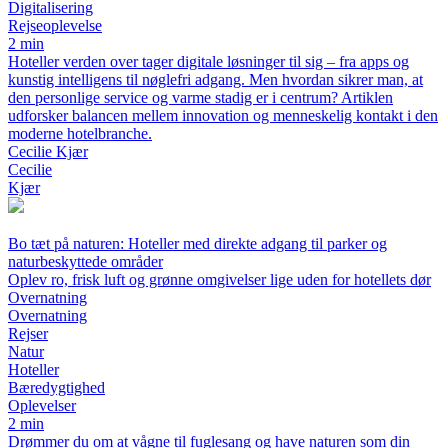
Digitalisering
Rejseoplevelse
2 min
Hoteller verden over tager digitale løsninger til sig – fra apps og
kunstig intelligens til nøglefri adgang. Men hvordan sikrer man, at
den personlige service og varme stadig er i centrum? Artiklen
udforsker balancen mellem innovation og menneskelig kontakt i den
moderne hotelbranche.
Cecilie Kjær
Cecilie
Kjær
Bo tæt på naturen: Hoteller med direkte adgang til parker og
naturbeskyttede områder
Oplev ro, frisk luft og grønne omgivelser lige uden for hotellets dør
Overnatning
Overnatning
Rejser
Natur
Hoteller
Bæredygtighed
Oplevelser
2 min
Drømmer du om at vågne til fuglesang og have naturen som din