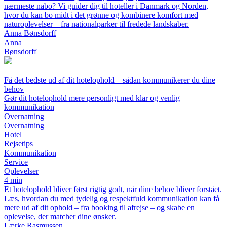
nærmeste nabo? Vi guider dig til hoteller i Danmark og Norden,
hvor du kan bo midt i det grønne og kombinere komfort med
naturoplevelser – fra nationalparker til fredede landskaber.
Anna Bønsdorff
Anna
Bønsdorff
Få det bedste ud af dit hotelophold – sådan kommunikerer du dine
behov
Gør dit hotelophold mere personligt med klar og venlig
kommunikation
Overnatning
Overnatning
Hotel
Rejsetips
Kommunikation
Service
Oplevelser
4 min
Et hotelophold bliver først rigtig godt, når dine behov bliver forstået.
Læs, hvordan du med tydelig og respektfuld kommunikation kan få
mere ud af dit ophold – fra booking til afrejse – og skabe en
oplevelse, der matcher dine ønsker.
Lærke Rasmussen