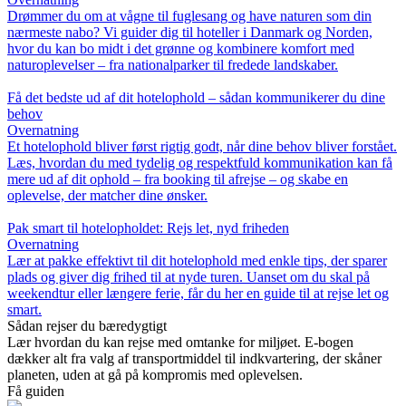
Drømmer du om at vågne til fuglesang og have naturen som din
nærmeste nabo? Vi guider dig til hoteller i Danmark og Norden,
hvor du kan bo midt i det grønne og kombinere komfort med
naturoplevelser – fra nationalparker til fredede landskaber.
Få det bedste ud af dit hotelophold – sådan kommunikerer du dine
behov
Overnatning
Et hotelophold bliver først rigtig godt, når dine behov bliver forstået.
Læs, hvordan du med tydelig og respektfuld kommunikation kan få
mere ud af dit ophold – fra booking til afrejse – og skabe en
oplevelse, der matcher dine ønsker.
Pak smart til hotelopholdet: Rejs let, nyd friheden
Overnatning
Lær at pakke effektivt til dit hotelophold med enkle tips, der sparer
plads og giver dig frihed til at nyde turen. Uanset om du skal på
weekendtur eller længere ferie, får du her en guide til at rejse let og
smart.
Sådan rejser du bæredygtigt
Lær hvordan du kan rejse med omtanke for miljøet. E-bogen
dækker alt fra valg af transportmiddel til indkvartering, der skåner
planeten, uden at gå på kompromis med oplevelsen.
Få guiden