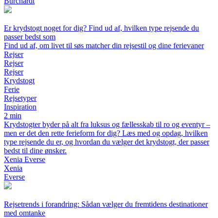
Burchardt
Er krydstogt noget for dig? Find ud af, hvilken type rejsende du
passer bedst som
Find ud af, om livet til søs matcher din rejsestil og dine ferievaner
Rejser
Rejser
Rejser
Krydstogt
Ferie
Rejsetyper
Inspiration
2 min
Krydstogter byder på alt fra luksus og fællesskab til ro og eventyr –
men er det den rette ferieform for dig? Læs med og opdag, hvilken
type rejsende du er, og hvordan du vælger det krydstogt, der passer
bedst til dine ønsker.
Xenia Everse
Xenia
Everse
Rejsetrends i forandring: Sådan vælger du fremtidens destinationer
med omtanke