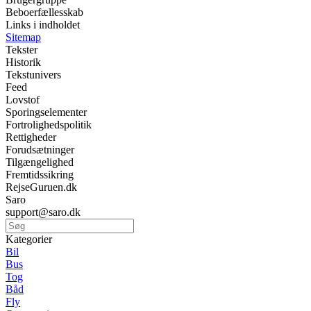
Beboerfællesskab
Links i indholdet
Sitemap
Tekster
Historik
Tekstunivers
Feed
Lovstof
Sporingselementer
Fortrolighedspolitik
Rettigheder
Forudsætninger
Tilgængelighed
Fremtidssikring
RejseGuruen.dk
Saro
support@saro.dk
Kategorier
Bil
Bus
Tog
Båd
Fly