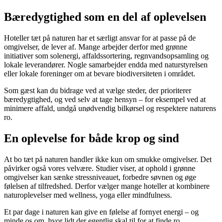
Bæredygtighed som en del af oplevelsen
Hoteller tæt på naturen har et særligt ansvar for at passe på de
omgivelser, de lever af. Mange arbejder derfor med grønne
initiativer som solenergi, affaldssortering, regnvandsopsamling og
lokale leverandører. Nogle samarbejder endda med naturstyrelsen
eller lokale foreninger om at bevare biodiversiteten i området.
Som gæst kan du bidrage ved at vælge steder, der prioriterer
bæredygtighed, og ved selv at tage hensyn – for eksempel ved at
minimere affald, undgå unødvendig bilkørsel og respektere naturens
ro.
En oplevelse for både krop og sind
At bo tæt på naturen handler ikke kun om smukke omgivelser. Det
påvirker også vores velvære. Studier viser, at ophold i grønne
omgivelser kan sænke stressniveauet, forbedre søvnen og øge
følelsen af tilfredshed. Derfor vælger mange hoteller at kombinere
naturoplevelser med wellness, yoga eller mindfulness.
Et par dage i naturen kan give en følelse af fornyet energi – og
minde os om, hvor lidt der egentlig skal til for at finde ro.