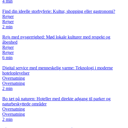
4 min
Find din ideelle storbyferie: Kultur, shopping eller gastronomi?
Rejser
Rejser
2 min
Rejs med nysgerrighed: Mød lokale kulturer med respekt og
åbenhed
Rejser
Rejser
6 min
Digital service med menneskelig varme: Teknologi i moderne
hoteloplevelser
Overnatning
Overnatning
2 min
Bo tæt på naturen: Hoteller med direkte adgang til parker og
naturbeskyttede områder
Overnatning
Overnatning
2 min