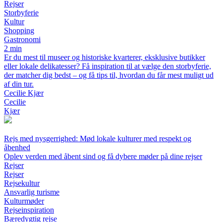
Rejser
Storbyferie
Kultur
Shopping
Gastronomi
2 min
Er du mest til museer og historiske kvarterer, eksklusive butikker
eller lokale delikatesser? Få inspiration til at vælge den storbyferie,
der matcher dig bedst – og få tips til, hvordan du får mest muligt ud
af din tur.
Cecilie Kjær
Cecilie
Kjær
Rejs med nysgerrighed: Mød lokale kulturer med respekt og
åbenhed
Oplev verden med åbent sind og få dybere møder på dine rejser
Rejser
Rejser
Rejsekultur
Ansvarlig turisme
Kulturmøder
Rejseinspiration
Bæredygtig rejse