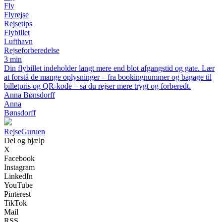
Fly
Flyrejse
Rejsetips
Flybillet
Lufthavn
Rejseforberedelse
3 min
Din flybillet indeholder langt mere end blot afgangstid og gate. Lær
at forstå de mange oplysninger – fra bookingnummer og bagage til
billetpris og QR-kode – så du rejser mere trygt og forberedt.
Anna Bønsdorff
Anna
Bønsdorff
RejseGuruen
Del og hjælp
X
Facebook
Instagram
LinkedIn
YouTube
Pinterest
TikTok
Mail
RSS