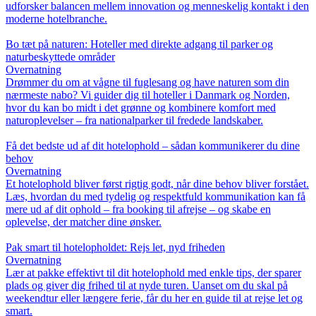
udforsker balancen mellem innovation og menneskelig kontakt i den
moderne hotelbranche.
Bo tæt på naturen: Hoteller med direkte adgang til parker og
naturbeskyttede områder
Overnatning
Drømmer du om at vågne til fuglesang og have naturen som din
nærmeste nabo? Vi guider dig til hoteller i Danmark og Norden,
hvor du kan bo midt i det grønne og kombinere komfort med
naturoplevelser – fra nationalparker til fredede landskaber.
Få det bedste ud af dit hotelophold – sådan kommunikerer du dine
behov
Overnatning
Et hotelophold bliver først rigtig godt, når dine behov bliver forstået.
Læs, hvordan du med tydelig og respektfuld kommunikation kan få
mere ud af dit ophold – fra booking til afrejse – og skabe en
oplevelse, der matcher dine ønsker.
Pak smart til hotelopholdet: Rejs let, nyd friheden
Overnatning
Lær at pakke effektivt til dit hotelophold med enkle tips, der sparer
plads og giver dig frihed til at nyde turen. Uanset om du skal på
weekendtur eller længere ferie, får du her en guide til at rejse let og
smart.