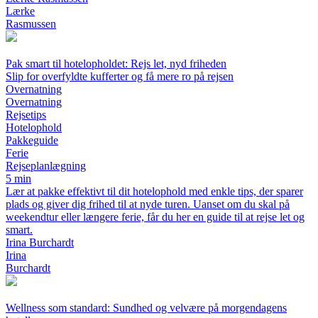
Lærke
Rasmussen
Pak smart til hotelopholdet: Rejs let, nyd friheden
Slip for overfyldte kufferter og få mere ro på rejsen
Overnatning
Overnatning
Rejsetips
Hotelophold
Pakkeguide
Ferie
Rejseplanlægning
5 min
Lær at pakke effektivt til dit hotelophold med enkle tips, der sparer
plads og giver dig frihed til at nyde turen. Uanset om du skal på
weekendtur eller længere ferie, får du her en guide til at rejse let og
smart.
Irina Burchardt
Irina
Burchardt
Wellness som standard: Sundhed og velvære på morgendagens