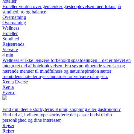
hoteller
Hoteller verden over gentænker gæsteoplevelsen med fokus på
sundhed, ro og balance
Overnatning
Overnatning
Wellness
Hoteller
Sundhed
Rejsetrends
Velvære
4 min
Wellness er ikke længere forbeholdt spaafdelingen – det er blevet en
integreret del af hoteloplevelsen. Fra søvnoptimerede værelser og
nærende menuer til mindfulness og naturinspiration sætter
fremtidens hoteller nye standarder for velvære på rejsen.
Xenia Everse
Xenia
Everse
Find din ideelle storbyferie: Kultur, shopping eller gastronomi?
Find ud af, hvilken type storbyferie der passer bedst til din
personlighed og dine interesser
Rejser
Rejser