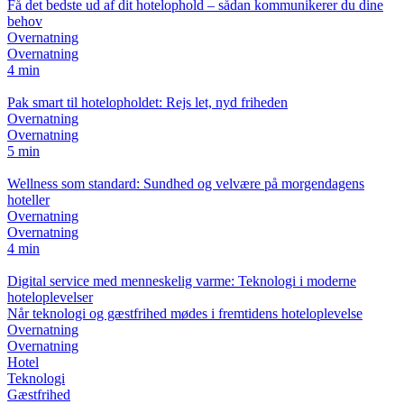
Få det bedste ud af dit hotelophold – sådan kommunikerer du dine
behov
Overnatning
Overnatning
4 min
Pak smart til hotelopholdet: Rejs let, nyd friheden
Overnatning
Overnatning
5 min
Wellness som standard: Sundhed og velvære på morgendagens
hoteller
Overnatning
Overnatning
4 min
Digital service med menneskelig varme: Teknologi i moderne
hoteloplevelser
Når teknologi og gæstfrihed mødes i fremtidens hoteloplevelse
Overnatning
Overnatning
Hotel
Teknologi
Gæstfrihed