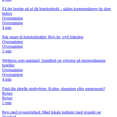
Få det bedste ud af dit hotelophold – sådan kommunikerer du dine
behov
Overnatning
Overnatning
4 min
Pak smart til hotelopholdet: Rejs let, nyd friheden
Overnatning
Overnatning
5 min
Wellness som standard: Sundhed og velvære på morgendagens
hoteller
Overnatning
Overnatning
4 min
Find din ideelle storbyferie: Kultur, shopping eller gastronomi?
Rejser
Rejser
2 min
Rejs med nysgerrighed: Mød lokale kulturer med respekt og
åbenhed