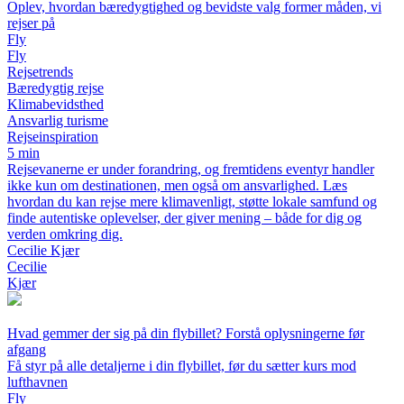
Oplev, hvordan bæredygtighed og bevidste valg former måden, vi
rejser på
Fly
Fly
Rejsetrends
Bæredygtig rejse
Klimabevidsthed
Ansvarlig turisme
Rejseinspiration
5 min
Rejsevanerne er under forandring, og fremtidens eventyr handler
ikke kun om destinationen, men også om ansvarlighed. Læs
hvordan du kan rejse mere klimavenligt, støtte lokale samfund og
finde autentiske oplevelser, der giver mening – både for dig og
verden omkring dig.
Cecilie Kjær
Cecilie
Kjær
Hvad gemmer der sig på din flybillet? Forstå oplysningerne før
afgang
Få styr på alle detaljerne i din flybillet, før du sætter kurs mod
lufthavnen
Fly