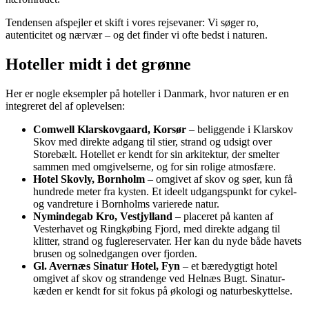
Tendensen afspejler et skift i vores rejsevaner: Vi søger ro,
autenticitet og nærvær – og det finder vi ofte bedst i naturen.
Hoteller midt i det grønne
Her er nogle eksempler på hoteller i Danmark, hvor naturen er en
integreret del af oplevelsen:
Comwell Klarskovgaard, Korsør
– beliggende i Klarskov
Skov med direkte adgang til stier, strand og udsigt over
Storebælt. Hotellet er kendt for sin arkitektur, der smelter
sammen med omgivelserne, og for sin rolige atmosfære.
Hotel Skovly, Bornholm
– omgivet af skov og søer, kun få
hundrede meter fra kysten. Et ideelt udgangspunkt for cykel-
og vandreture i Bornholms varierede natur.
Nymindegab Kro, Vestjylland
– placeret på kanten af
Vesterhavet og Ringkøbing Fjord, med direkte adgang til
klitter, strand og fuglereservater. Her kan du nyde både havets
brusen og solnedgangen over fjorden.
Gl. Avernæs Sinatur Hotel, Fyn
– et bæredygtigt hotel
omgivet af skov og strandenge ved Helnæs Bugt. Sinatur-
kæden er kendt for sit fokus på økologi og naturbeskyttelse.