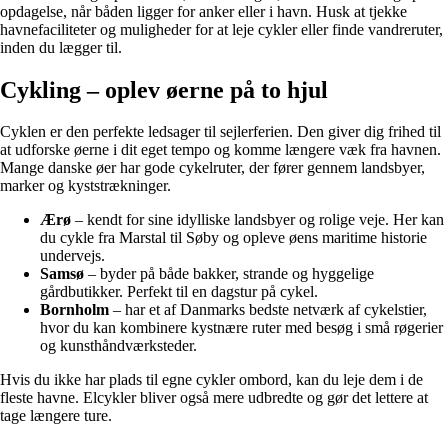
opdagelse, når båden ligger for anker eller i havn. Husk at tjekke
havnefaciliteter og muligheder for at leje cykler eller finde vandreruter,
inden du lægger til.
Cykling – oplev øerne på to hjul
Cyklen er den perfekte ledsager til sejlerferien. Den giver dig frihed til
at udforske øerne i dit eget tempo og komme længere væk fra havnen.
Mange danske øer har gode cykelruter, der fører gennem landsbyer,
marker og kyststrækninger.
Ærø
– kendt for sine idylliske landsbyer og rolige veje. Her kan
du cykle fra Marstal til Søby og opleve øens maritime historie
undervejs.
Samsø
– byder på både bakker, strande og hyggelige
gårdbutikker. Perfekt til en dagstur på cykel.
Bornholm
– har et af Danmarks bedste netværk af cykelstier,
hvor du kan kombinere kystnære ruter med besøg i små røgerier
og kunsthåndværksteder.
Hvis du ikke har plads til egne cykler ombord, kan du leje dem i de
fleste havne. Elcykler bliver også mere udbredte og gør det lettere at
tage længere ture.