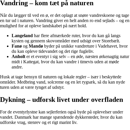
Vandring – kom tæt på naturen
Når du lægger til ved en ø, er det oplagt at snøre vandreskoene og tage
en tur ud i naturen. Vandring giver en helt anden ro end sejlads – og en
mulighed for at opleve landskabet på nært hold.
Langeland
har flere afmærkede ruter, hvor du kan gå langs
kysten og gennem skovområder med udsigt over Storebælt.
Fanø
og
Mandø
byder på unikke vandreture i Vadehavet, hvor
du kan opleve tidevandet og det rige fugleliv.
Anholt
er et eventyr i sig selv – en øde, næsten ørkenagtig natur
midt i Kattegat, hvor du kan vandre i timevis uden at møde
andre.
Husk at tage hensyn til naturen og lokale regler – især i beskyttede
områder. Medbring vand, solcreme og en let rygsæk, så du kan nyde
turen uden at være tynget af udstyr.
Dykning – udforsk livet under overfladen
For de eventyrlystne kan sejlerferien også byde på oplevelser under
vandet. Danmark har mange spændende dykkersteder, hvor du kan
udforske vrag, stenrev og et rigt marint liv.