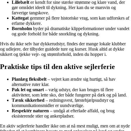
Lillebælt
er kendt for sine stærke strømme og klare vand, der
gør området ideelt til dykning. Her kan du se marsvin og
farverige tangskove.
Kattegat
gemmer på flere historiske vrag, som kan udforskes af
erfarne dykkere.
Bornholm
byder på dramatiske klippeformationer under vandet
og gode forhold for både snorkling og dykning.
Hvis du ikke selv har dykkerudstyr, findes der mange lokale klubber
og udlejere, der tilbyder guidede ture og kurser. Husk altid at dykke
sikkert og tjekke vejr- og strømforhold, inden du hopper i.
Praktiske tips til den aktive sejlerferie
Planlæg fleksibelt
– vejret kan ændre sig hurtigt, så hav
alternative ruter klar.
Pak let og smart
– vælg udstyr, der kan bruges til flere
aktiviteter, som lette sko, der både fungerer på dæk og på land.
Tænk sikkerhed
– redningsvest, førstehjælpsudstyr og
kommunikationsmidler er uundværlige.
Respektér naturen
– undgå at efterlade affald, og brug
eksisterende stier og ankerpladser.
En aktiv sejlerferie handler ikke om at nå mest muligt, men om at nyde