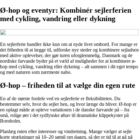
Ø-hop og eventyr: Kombinér sejlerferien
med cykling, vandring eller dykning
En sejlerferie handler ikke kun om at nyde livet ombord. For mange er
det friheden til at lægge til, udforske nye steder og kombinere sejladsen
med aktive oplevelser, der gør turen uforglemmelig. Danmark og de
nordiske farvande byder på et væld af muligheder for at kombinere ø-
hop med cykling, vandring eller dykning – alt sammen i dit eget tempo
og med naturen som nærmeste nabo.
Ø-hop – friheden til at vælge din egen rute
En af de største fordele ved en sejlerferie er fleksibiliteten. Du
bestemmer selv, hvor du sejler hen, og hvor længe du bliver. Ø-hop er
en oplagt måde at opleve variationen i de danske farvande på – fra
små, rolige øer i det sydfynske øhav til dramatiske klippekyster på
Bornholm.
Planlæg ruten efter interesser og vindretning. Mange vælger at sejle
korte strækninger på 10–20 sømil om dagen, så der er tid til at gå på