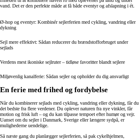
friheden til at kombinere havets ro med oplevelser på land og under
vand. Det er den perfekte måde at få både eventyr og afslapning i ét.
Ø-hop og eventyr: Kombinér sejlerferien med cykling, vandring eller
dykning
Sejl mere effektivt: Sådan reducerer du brændstofforbruget under
sejlads
Verdens mest ikoniske sejlruter – tidløse favoritter blandt sejlere
Miljøvenlig kanalferie: Sådan sejler og opholder du dig ansvarligt
En ferie med frihed og fordybelse
Når du kombinerer sejlads med cykling, vandring eller dykning, får du
det bedste fra flere verdener. Du oplever naturen fra nye vinkler, får
motion og frisk luft – og du kan tilpasse tempoet efter humør og vejr.
Uanset om du sejler i Danmark, Sverige eller længere sydpå, er
mulighederne uendelige.
Så næste gang du planlægger sejlerferien, så pak cykelhjelmen,